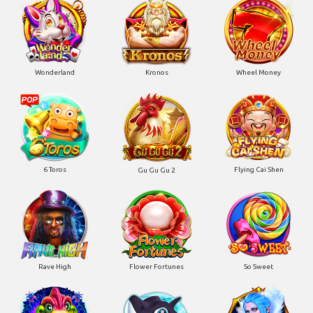
Wonderland
Kronos
Wheel Money
6 Toros
Flying Cai Shen
Gu Gu Gu 2
Rave High
Flower Fortunes
So Sweet