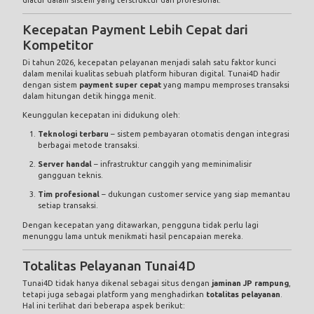
Kecepatan Payment Lebih Cepat dari
Kompetitor
Di tahun 2026, kecepatan pelayanan menjadi salah satu faktor kunci
dalam menilai kualitas sebuah platform hiburan digital. Tunai4D hadir
dengan sistem
payment super cepat
yang mampu memproses transaksi
dalam hitungan detik hingga menit.
Keunggulan kecepatan ini didukung oleh:
Teknologi terbaru
– sistem pembayaran otomatis dengan integrasi
berbagai metode transaksi.
Server handal
– infrastruktur canggih yang meminimalisir
gangguan teknis.
Tim profesional
– dukungan customer service yang siap memantau
setiap transaksi.
Dengan kecepatan yang ditawarkan, pengguna tidak perlu lagi
menunggu lama untuk menikmati hasil pencapaian mereka.
Totalitas Pelayanan Tunai4D
Tunai4D tidak hanya dikenal sebagai situs dengan
jaminan JP rampung
,
tetapi juga sebagai platform yang menghadirkan
totalitas pelayanan
.
Hal ini terlihat dari beberapa aspek berikut: