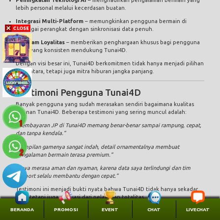
lebih personal melalui kecerdasan buatan.
Integrasi Multi-Platform
– memungkinkan pengguna bermain di
berbagai perangkat dengan sinkronisasi data penuh.
Program Loyalitas
– memberikan penghargaan khusus bagi pengguna
setia yang konsisten mendukung Tunai4D.
Dengan visi besar ini, Tunai4D berkomitmen tidak hanya menjadi pilihan
sementara, tetapi juga mitra hiburan jangka panjang.
Testimoni Pengguna Tunai4D
Banyak pengguna yang sudah merasakan sendiri bagaimana kualitas
layanan Tunai4D. Beberapa testimoni yang sering muncul adalah:
“Pembayaran JP di Tunai4D memang benar-benar sampai rampung, cepat,
dan tanpa kendala.”
“Tampilan gamenya sangat indah, detail ornamentalnya membuat
pengalaman bermain terasa premium.”
“Saya merasa aman dan nyaman, karena data saya terlindungi dan tim
support selalu membantu dengan cepat.”
Testimoni ini menjadi bukti nyata bahwa Tunai4D tidak hanya sekadar
janji, tetapi juga realisasi dari pelayanan totalitas.
BERANDA
PROMOSI
EVENT
CHAT
LIVECHAT
Kesimpulan