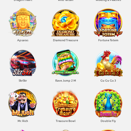
Apsaras
Diamond Treasure
Fortune Totem
SkrSkr
Rave Jump 2 M
Gu Gu Gu 3
Mr. Rich
Treasure Bowl
Double Fly