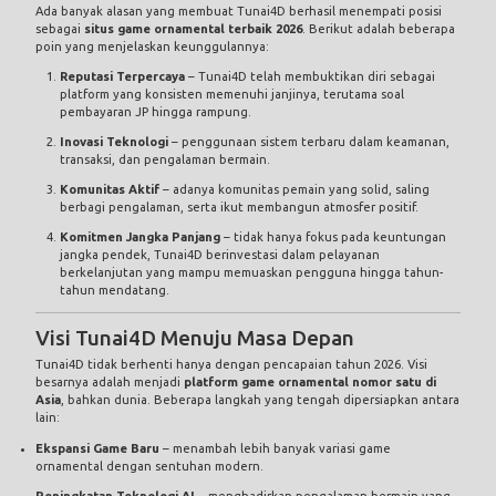
Ada banyak alasan yang membuat Tunai4D berhasil menempati posisi
sebagai
situs game ornamental terbaik 2026
. Berikut adalah beberapa
poin yang menjelaskan keunggulannya:
Reputasi Terpercaya
– Tunai4D telah membuktikan diri sebagai
platform yang konsisten memenuhi janjinya, terutama soal
pembayaran JP hingga rampung.
Inovasi Teknologi
– penggunaan sistem terbaru dalam keamanan,
transaksi, dan pengalaman bermain.
Komunitas Aktif
– adanya komunitas pemain yang solid, saling
berbagi pengalaman, serta ikut membangun atmosfer positif.
Komitmen Jangka Panjang
– tidak hanya fokus pada keuntungan
jangka pendek, Tunai4D berinvestasi dalam pelayanan
berkelanjutan yang mampu memuaskan pengguna hingga tahun-
tahun mendatang.
Visi Tunai4D Menuju Masa Depan
Tunai4D tidak berhenti hanya dengan pencapaian tahun 2026. Visi
besarnya adalah menjadi
platform game ornamental nomor satu di
Asia
, bahkan dunia. Beberapa langkah yang tengah dipersiapkan antara
lain:
Ekspansi Game Baru
– menambah lebih banyak variasi game
ornamental dengan sentuhan modern.
Peningkatan Teknologi AI
– menghadirkan pengalaman bermain yang