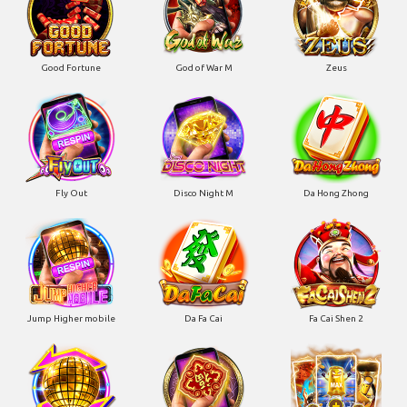
Good Fortune
God of War M
Zeus
Fly Out
Disco Night M
Da Hong Zhong
Jump Higher mobile
Da Fa Cai
Fa Cai Shen 2