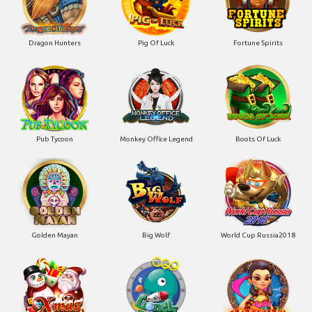
Dragon Hunters
Pig Of Luck
Fortune Spirits
Pub Tycoon
Monkey Office Legend
Boots Of Luck
Golden Mayan
Big Wolf
World Cup Russia2018