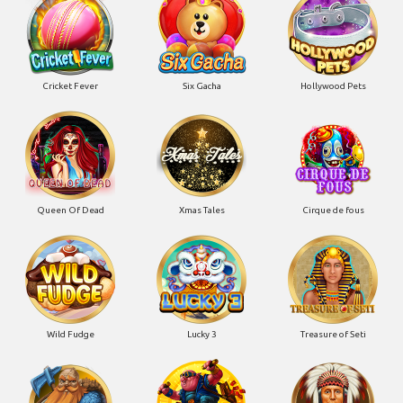
Cricket Fever
Six Gacha
Hollywood Pets
Queen Of Dead
Xmas Tales
Cirque de fous
Wild Fudge
Lucky 3
Treasure of Seti