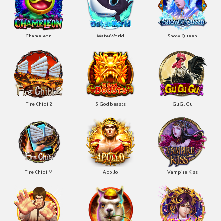
Chameleon
WaterWorld
Snow Queen
Fire Chibi 2
5 God beasts
GuGuGu
Fire Chibi M
Apollo
Vampire Kiss