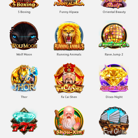
5 Boxing
Funny Alpaca
Oriental Beauty
Wolf Moon
Running Animals
Rave Jump 2
Thor
Fa Cai Shen
Disco Night