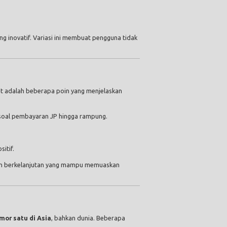
g inovatif. Variasi ini membuat pengguna tidak
kut adalah beberapa poin yang menjelaskan
 soal pembayaran JP hingga rampung.
itif.
nan berkelanjutan yang mampu memuaskan
or satu di Asia
, bahkan dunia. Beberapa