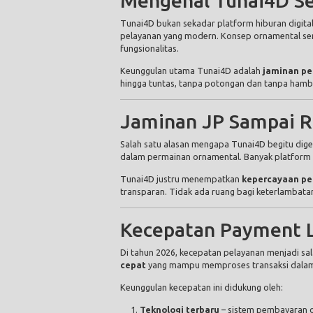
Mengenal Tunai4D Se
Tunai4D bukan sekadar platform hiburan digital 
pelayanan yang modern. Konsep ornamental sen
fungsionalitas.
Keunggulan utama Tunai4D adalah
jaminan p
hingga tuntas, tanpa potongan dan tanpa hamba
Jaminan JP Sampai R
Salah satu alasan mengapa Tunai4D begitu dig
dalam permainan ornamental. Banyak platform l
Tunai4D justru menempatkan
kepercayaan pe
transparan. Tidak ada ruang bagi keterlambatan
Kecepatan Payment L
Di tahun 2026, kecepatan pelayanan menjadi sal
cepat
yang mampu memproses transaksi dalam h
Keunggulan kecepatan ini didukung oleh:
Teknologi terbaru
– sistem pembayaran o