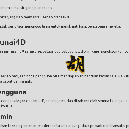
g meminimalisir gangguan teknis.
ice yang siap memantau setiap transaksi.
dak perlu lagi menunggu lama untuk menikmati hasil pencapaian mereka.
Tunai4D
gan
jaminan JP rampung
, tetapi juga sebagai platform yang menghadirkan
to
 setiap hari, sehingga pengguna bisa mendapatkan bantuan kapan saja. Baik i
ra cepat dan ramah.
engguna
 dengan elegan dan intuitif, sehingga mudah dipahami oleh semua kalangan.
 khusus.
amin
an teknologi enkripsi modern untuk melindungi data pribadi dan transaksi p