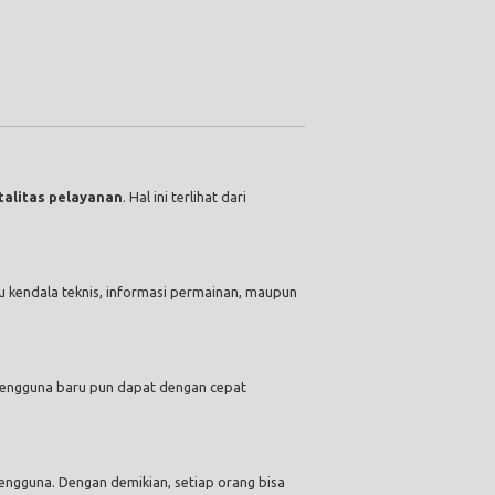
talitas pelayanan
. Hal ini terlihat dari
tu kendala teknis, informasi permainan, maupun
 Pengguna baru pun dapat dengan cepat
engguna. Dengan demikian, setiap orang bisa