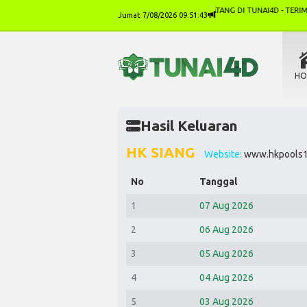
SELAMAT DATANG DI TUNAI4D - TERIMAKASIH
Jumat 7/08/2026 09:51:44
HO
Hasil Keluaran
HK SIANG
Website:
www.hkpools
No
Tanggal
1
07 Aug 2026
2
06 Aug 2026
3
05 Aug 2026
4
04 Aug 2026
5
03 Aug 2026