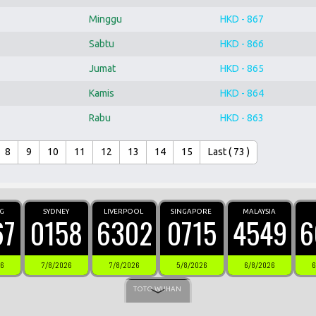
Minggu
HKD - 867
Sabtu
HKD - 866
Jumat
HKD - 865
Kamis
HKD - 864
Rabu
HKD - 863
8
9
10
11
12
13
14
15
Last ( 73 )
NG
SYDNEY
LIVERPOOL
SINGAPORE
MALAYSIA
67
0158
6302
0715
4549
6
26
7/8/2026
7/8/2026
5/8/2026
6/8/2026
6
TOTO WUHAN