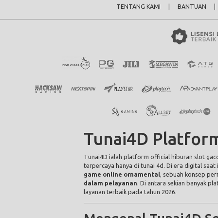
TENTANG KAMI
|
BANTUAN
|
Tunai4D Platform
Tunai4D ialah platform official hiburan slot g
terpercaya hanya di tunai 4d. Di era digital sa
game online ornamental
, sebuah konsep per
dalam pelayanan
. Di antara sekian banyak p
layanan terbaik pada tahun 2026.