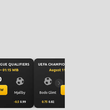
OTBALL F24 ELITE CLUB FRIENDLY
August 7, 2026 — 16:45 WIB
0 : 0
Next
BET NOW
l Madrid
e-Everton
0
0.00
0.00
0.00