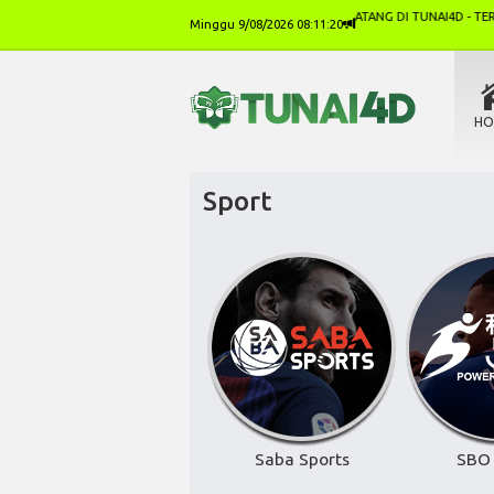
SELAMAT DATANG DI TUNAI4D - TERIMAKAS
Minggu 9/08/2026 08:11:21
HO
Sport
Saba Sports
SBO 