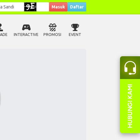
UNG KAMI. LINK SITUS : WWW.TUNAI4D.SITE
SELAMAT DATANG DI TU
Masuk
Daftar
ADE
INTERACTIVE
PROMOSI
EVENT