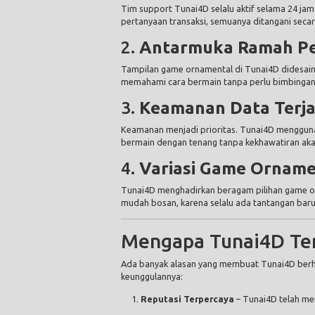
Tim support Tunai4D selalu aktif selama 24 jam
pertanyaan transaksi, semuanya ditangani seca
2.
Antarmuka Ramah P
Tampilan game ornamental di Tunai4D didesain
memahami cara bermain tanpa perlu bimbingan
3.
Keamanan Data Terj
Keamanan menjadi prioritas. Tunai4D menggunak
bermain dengan tenang tanpa kekhawatiran aka
4.
Variasi Game Orname
Tunai4D menghadirkan beragam pilihan game orna
mudah bosan, karena selalu ada tantangan baru
Mengapa Tunai4D Ter
Ada banyak alasan yang membuat Tunai4D berh
keunggulannya:
Reputasi Terpercaya
– Tunai4D telah me