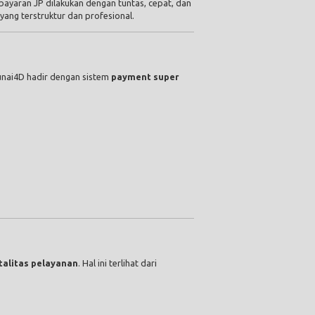
bayaran JP dilakukan dengan tuntas, cepat, dan
ang terstruktur dan profesional.
Tunai4D hadir dengan sistem
payment super
talitas pelayanan
. Hal ini terlihat dari