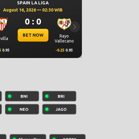
A CHAMPIONS LEAGUE QUALIFIERS
August 11, 2026 — 22:00 WIB
0 : 0
Next
BET NOW
t Almaty
Levski Sofia
(n)
0
0.76
0.00
-0.94
BNI
BRI
NEO
JAGO