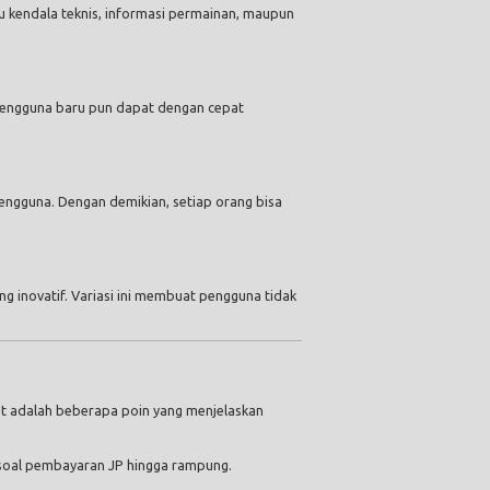
tu kendala teknis, informasi permainan, maupun
 Pengguna baru pun dapat dengan cepat
engguna. Dengan demikian, setiap orang bisa
g inovatif. Variasi ini membuat pengguna tidak
kut adalah beberapa poin yang menjelaskan
 soal pembayaran JP hingga rampung.