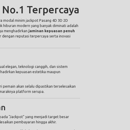
i No.1 Terpercaya
caya modal minim jackpot Pasang 4D 3D 2D
ntuk hiburan modern yang banyak diminati adalah
juga menghadirkan
jaminan kepuasan penuh
r dengan reputasi terpercaya serta inovasi
l elegan, teknologi canggih, dan sistem
ghadirkan kepuasan estetika maupun
ri pemain akan selalu dipastikan terselesaikan
 maraknya platform serupa.
an
k pada "Jackpot" yang menjadi target besar
lesaikan pembayaran hingga akhir.