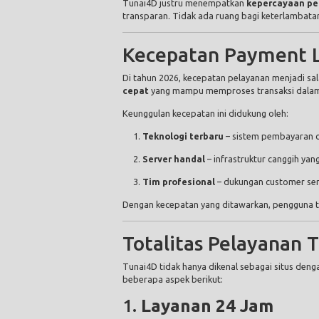
Tunai4D justru menempatkan
kepercayaan pe
transparan. Tidak ada ruang bagi keterlambatan
Kecepatan Payment L
Di tahun 2026, kecepatan pelayanan menjadi sal
cepat
yang mampu memproses transaksi dalam h
Keunggulan kecepatan ini didukung oleh:
Teknologi terbaru
– sistem pembayaran o
Server handal
– infrastruktur canggih yan
Tim profesional
– dukungan customer serv
Dengan kecepatan yang ditawarkan, pengguna ti
Totalitas Pelayanan 
Tunai4D tidak hanya dikenal sebagai situs den
beberapa aspek berikut:
1.
Layanan 24 Jam